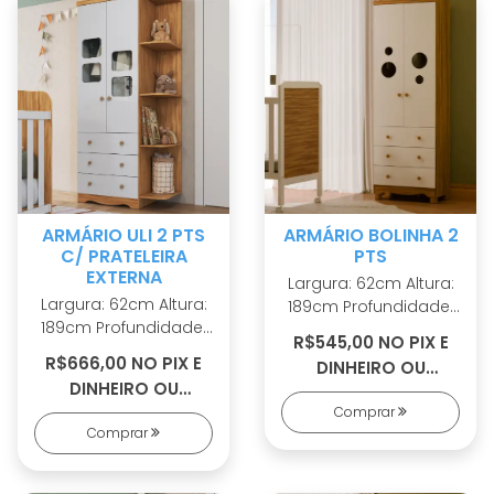
Sistema
em MDF revestido tipo
antitombamento
Cava
ARMÁRIO ULI 2 PTS
ARMÁRIO BOLINHA 2
C/ PRATELEIRA
PTS
EXTERNA
Largura: 62cm Altura:
Largura: 62cm Altura:
189cm Profundidade:
189cm Profundidade:
42cm 100% MDF
R$545,00 NO PIX E
42cm 100% MDF
Cabideiro metálico
R$666,00 NO PIX E
DINHEIRO OU
Cabideiro metálico
Puxadores em ABS 2
DINHEIRO OU
R$584,00 EM 5X S/
Puxadores em ABS 2
opções de rodapé
R$726,00 EM 7X S/
Comprar
JUROS
opções de rodapé
Corrediças
Comprar
JUROS
Corrediças
telescópicas Portas
telescópicas Portas
com PETG cristal
com PETG cristal
Sistema