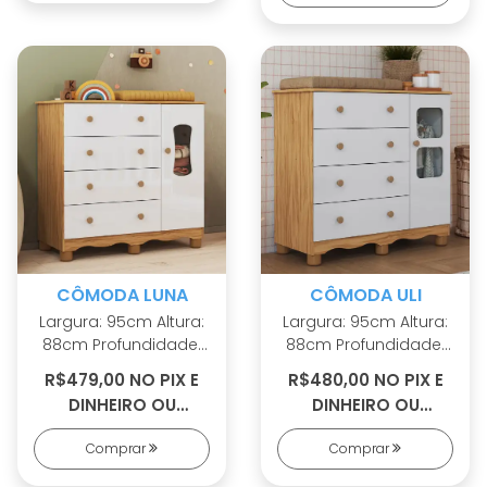
telescópicas Sistema
com PETG cristal
antitombamento
Sistema
antitombamento
CÔMODA LUNA
CÔMODA ULI
Largura: 95cm Altura:
Largura: 95cm Altura:
88cm Profundidade:
88cm Profundidade:
42cm 100% MDF
42cm 100% MDF
R$479,00 NO PIX E
R$480,00 NO PIX E
Cabideiro metálico
Cabideiro metálico
DINHEIRO OU
DINHEIRO OU
Puxadores em ABS
Puxadores em ABS
R$513,00 EM 5X S/
R$513,00 EM 5X S/
Pés em ABS inclusos
Pés em ABS inclusos
Comprar
Comprar
JUROS
JUROS
Porta com PETG
Porta com PETG
cristal Corrediças
cristal Corrediças