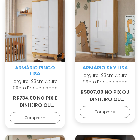
Sistema
Corrediças
antitombamento
telescópicas Pés
estilo palito em mdf
ARMÁRIO PINGO
ARMÁRIO SKY LISA
LISA
Largura: 93cm Altura:
Largura: 93cm Altura:
199cm Profundidade:
199cm Profundidade:
42cm 100% MDF Linho
R$807,00 NO PIX OU
42cm 100% MDF Linho
interno Cabideiros
R$734,00 NO PIX E
DINHEIRO OU
interno Puxadores em
metálicos Sistema
DINHEIRO OU
R$888,00 EM 8X S/
ABS Cabideiros
antitombamento
R$807,00 EM 8X S/
Comprar
JUROS
metálicos Sistema
Corrediças
Comprar
JUROS
antitombamento
telescópicas
Corrediças
Puxadores em MDF
telescópicas
Revestido Pés palito