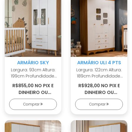
Corrediças
em madeira maciça
telescópicas Pés
estilo palito em mdf
ARMÁRIO SKY
ARMÁRIO ULI 4 PTS
Largura: 93cm Altura:
Largura: 122cm Altura:
199cm Profundidade:
189cm Profundidade:
42cm 100% MDF Linho
42cm 100% MDF Pés
R$855,00 NO PIX E
R$928,00 NO PIX E
interno Cabideiros
em ABS Cabideiro
DINHEIRO OU
DINHEIRO OU
metálicos Sistema
metálico Puxadores
R$941,00 EM 9X S/
R$1.021,00 EM 10X S/
antitombamento
em ABS 2 opções de
Comprar
Comprar
JUROS
JUROS
Corrediças
rodapé Corrediças
telescópicas Portas
telescópicas Portas
com PETG cristal
com PETG cristal
Puxadores em MDF
Sistema
Revestido Pés palito
antitombamento