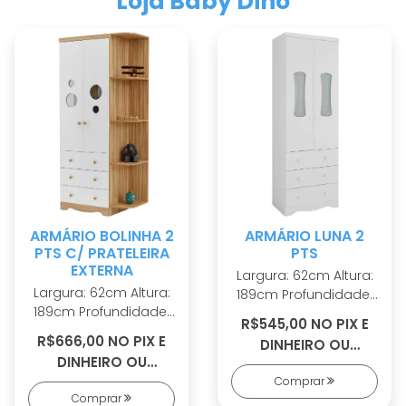
Loja Baby Dino
ARMÁRIO BOLINHA 2
ARMÁRIO LUNA 2
PTS C/ PRATELEIRA
PTS
EXTERNA
Largura: 62cm Altura:
Largura: 62cm Altura:
189cm Profundidade:
189cm Profundidade:
42cm 100% MDF
R$545,00 NO PIX E
42cm 100% MDF
Cabideiro metálico
R$666,00 NO PIX E
DINHEIRO OU
Cabideiro metálico
Puxadores em ABS 2
DINHEIRO OU
R$584,00 EM 5X S/
Puxadores em ABS 2
opções de rodapé
R$726,00 EM 7X S/
Comprar
JUROS
opções de rodapé
Corrediças
Comprar
JUROS