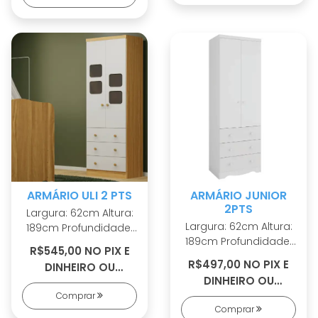
Corrediças
telescópicas Portas
telescópicas Portas
com PETG cristal
com PETG cristal
Sistema
Sistema
antitombamento
antitombamento
ARMÁRIO ULI 2 PTS
ARMÁRIO JUNIOR
2PTS
Largura: 62cm Altura:
Largura: 62cm Altura:
189cm Profundidade:
189cm Profundidade:
42cm 100% MDF
R$545,00 NO PIX E
42cm 100% MDF
Cabideiro metálico
R$497,00 NO PIX E
DINHEIRO OU
Cabideiro metálico
Puxadores em ABS 2
DINHEIRO OU
R$584,00 EM 5X S/
Puxadores em ABS 2
opções de rodapé
Comprar
R$532,00 EM 4X S/
JUROS
opções de rodapé
Corrediças
Comprar
JUROS
Corrediças
telescópicas Portas