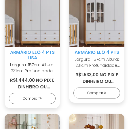
dobradiças slow
motion Puxadores em
MDF revestido tipo
Cava
ARMÁRIO ELÔ 4 PTS
ARMÁRIO ELÔ 4 PTS
LISA
Largura: 157cm Altura:
Largura: 157cm Altura:
231cm Profundidade:
231cm Profundidade:
50cm 100% MDF Linho
R$1.533,00 NO PIX E
50cm 100% MDF Linho
interno Puxadores em
R$1.444,00 NO PIX E
DINHEIRO OU
interno Puxadores em
ABS Cabideiros
DINHEIRO OU
R$1.686,00 EM 10X S/
ABS Cabideiros
metálicos Corrediças
R$1.589,00 EM 10X S/
Comprar
JUROS
metálicos Corrediças
telescópicas Portas
Comprar
JUROS
telescópicas Sistema
com PETG cristal Pés
antitombamento Pés
reguláveis em ABS
reguláveis em ABS
inclusos
inclusos