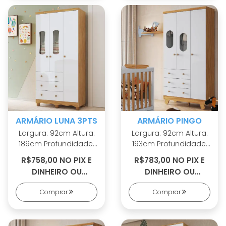
com PETG cristal
antitombamento
Sistema
antitombamento
ARMÁRIO LUNA 3PTS
ARMÁRIO PINGO
Largura: 92cm Altura:
Largura: 92cm Altura:
189cm Profundidade:
193cm Profundidade:
42cm 100% MDF Pés
42cm 100% MDF Linho
R$758,00 NO PIX E
R$783,00 NO PIX E
em ABS Cabideiro
interno Puxadores em
DINHEIRO OU
DINHEIRO OU
metálico Puxadores
ABS Cabideiros
R$834,00 EM 8X S/
R$861,00 EM 8X S/
em ABS 2 opções de
metálicos Sistema
Comprar
Comprar
JUROS
JUROS
rodapé Corrediças
antitombamento
telescópicas Portas
Corrediças
com PETG cristal
telescópicas