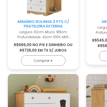
ARMÁRIO BOLINHA 2 PTS C/
AR
PRATELEIRA EXTERNA
Largura: 6
Largura: 62cm Altura: 189cm
Profundi
Profundidade: 42cm 100% MDF
Cabideiro metá
R$545,0
Cabideiro metálico Puxadores em
ABS 2 opções de rodapé
R$666,00 NO PIX E DINHEIRO OU
R$58
ABS 2 opções de rodapé
Corrediça
R$726,00 EM 7X S/ JUROS
Corrediças telescópicas Portas
com PE
com PETG cristal Sistema
Comprar
antitombamento