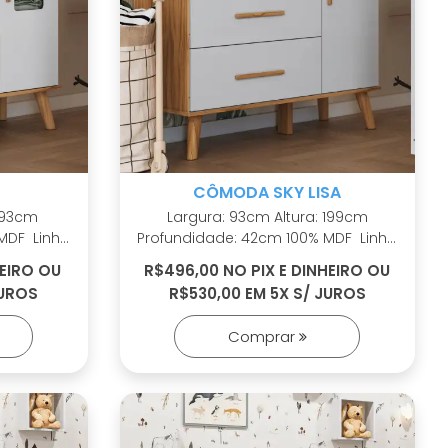
CÔMODA SKY LISA
Largura: 93cm Altura: 199cm
Profundidade: 42cm 100% MDF Linho
interno Cabideiros metálicos
HEIRO OU
R$496,00 NO PIX E DINHEIRO OU
mento
Sistema antitombamento
JUROS
R$530,00 EM 5X S/ JUROS
as
Corrediças telescópicas Puxadores
em MDF Revestido Pés palito em
Comprar
madeira maciça