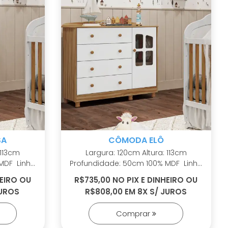
SA
CÔMODA ELÔ
Largura: 120cm Altura: 113cm
Profundidade: 50cm 100% MDF Linho
interno Puxadores em ABS
HEIRO OU
R$735,00 NO PIX E DINHEIRO OU
Cabideiro metálico Corrediças
JUROS
R$808,00 EM 8X S/ JUROS
telescópicas Portas com PETG
cristal Sistema antitombamento
Comprar
Tampo com bordas laqueadas
Pés reguláveis em ABS inclusos