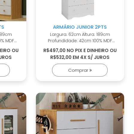
TS
ARMÁRIO JUNIOR 2PTS
Largura: 62cm Altura: 189cm
Profundidade: 42cm 100% MDF
Cabideiro metálico Puxadores em
HEIRO OU
R$497,00 NO PIX E DINHEIRO OU
ABS 2 opções de rodapé
JUROS
R$532,00 EM 4X S/ JUROS
as
Corrediças telescópicas Sistema
antitombamento
Comprar
o