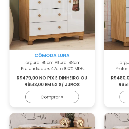
CÔMODA LUNA
Largura: 95cm Altura: 88cm
Largura: 
Profundidade: 42cm 100% MDF
Profundi
Cabideiro metálico Puxadores em
Cabideiro metá
R$479,00 NO PIX E DINHEIRO OU
R$480,0
ABS Pés em ABS inclusos Porta com
ABS Pés em ABS inclusos Porta com
R$513,00 EM 5X S/ JUROS
R$51
PETG cristal Corrediças
PETG c
telescópicas Sistema
tel
Comprar
antitombamento Tampo com
antitomba
bordas laqueadas