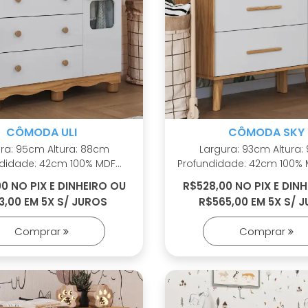
CÔMODA ULI
CÔMODA SKY
95cm Altura: 88cm
Largura: 93cm Altura: 93cm
dade: 42cm 100% MDF
Profundidade: 42cm 100% MDF Linho
lico Puxadores em
interno Cabideiros metálicos
0 NO PIX E DINHEIRO OU
R$528,00 NO PIX E DIN
Sistema antitomba
3,00 EM 5X S/ JUROS
R$565,00 EM 5X S/ 
ristal Corrediças
Corrediças telescópicas Port
escópicas Sistema
com PETG cristal Puxadores em MDF
Comprar
Comprar
mento Tampo com
Revestido Pés palito em madeira
bordas laqueadas
maciça