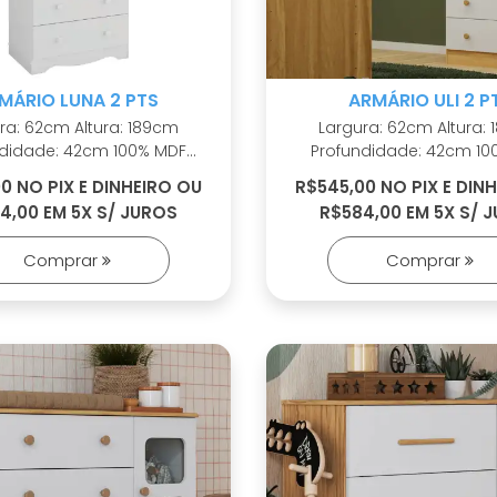
MÁRIO LUNA 2 PTS
ARMÁRIO ULI 2 P
2cm Altura: 189cm
Largura: 62cm Altura: 189cm
dade: 42cm 100% MDF
Profundidade: 42cm 100% MDF
lico Puxadores em
Cabideiro metálico Puxadores em
0 NO PIX E DINHEIRO OU
R$545,00 NO PIX E DIN
ABS 2 opções de rodapé
4,00 EM 5X S/ JUROS
R$584,00 EM 5X S/ 
s telescópicas Portas
Corrediças telescópicas Port
TG cristal Sistema
com PETG cristal Sistema
Comprar
Comprar
antitombamento
antitombament