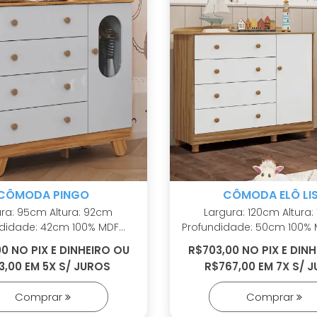
CÔMODA PINGO
CÔMODA ELÔ LI
95cm Altura: 92cm
Largura: 120cm Altura: 113cm
dade: 42cm 100% MDF
Profundidade: 50cm 100% MDF Linho
s em ABS Cabideiro
interno Puxadores em ABS
0 NO PIX E DINHEIRO OU
R$703,00 NO PIX E DIN
Cabideiro metálico Corrediças
3,00 EM 5X S/ JUROS
R$767,00 EM 7X S/ 
cristal Corrediças
telescópicas Sistema
escópicas Sistema
antitombamento Tampo com
Comprar
Comprar
mento Tampo com
bordas laqueadas Pés reguláveis
bordas laqueadas
em ABS inclusos Molduras laterais