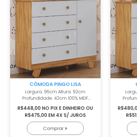
CÔMODA PINGO LISA
Largura: 95cm Altura: 92cm
Largura: 
Profundidade: 42cm 100% MDF
Profundi
Puxadores em ABS Cabideiro
Puxadore
R$448,00 NO PIX E DINHEIRO OU
R$480,0
metálico Pés em ABS inclusos
metálico Pés em ABS inclusos Porta
R$475,00 EM 4X S/ JUROS
R$51
Sistema antitombamento
com PETG 
Corrediças telescópicas Tampo
tel
Comprar
com bordas laqueadas
antitomba