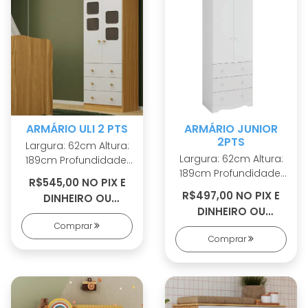
ARMÁRIO ULI 2 PTS
ARMÁRIO JUNIOR
2PTS
Largura: 62cm Altura:
Largura: 62cm Altura:
189cm Profundidade:
189cm Profundidade:
42cm 100% MDF
R$545,00 NO PIX E
42cm 100% MDF
Cabideiro metálico
R$497,00 NO PIX E
DINHEIRO OU
Cabideiro metálico
Puxadores em ABS 2
DINHEIRO OU
R$584,00 EM 5X S/
Puxadores em ABS 2
opções de rodapé
Comprar
R$532,00 EM 4X S/
JUROS
opções de rodapé
Corrediças
Comprar
JUROS
Corrediças
telescópicas Portas
telescópicas Sistema
com PETG cristal
antitombamento
Sistema
antitombamento