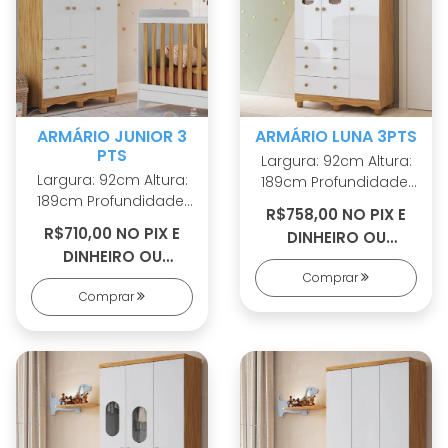
ARMÁRIO JUNIOR 3
ARMÁRIO LUNA 3PTS
PTS
Largura: 92cm Altura:
Largura: 92cm Altura:
189cm Profundidade:
189cm Profundidade:
42cm 100% MDF Pés
R$758,00 NO PIX E
42cm 100% MDF Pés
em ABS Cabideiro
R$710,00 NO PIX E
DINHEIRO OU
em ABS Cabideiro
metálico Puxadores
DINHEIRO OU
R$834,00 EM 8X S/
metálico Puxadores
em ABS 2 opções de
R$774,00 EM 7X S/
Comprar
JUROS
em ABS 2 opções de
rodapé Corrediças
Comprar
JUROS
rodapé Corrediças
telescópicas Portas
telescópicas Sistema
com PETG cristal
antitombamento
Sistema
antitombamento