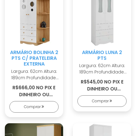
ARMÁRIO BOLINHA 2
ARMÁRIO LUNA 2
PTS C/ PRATELEIRA
PTS
EXTERNA
Largura: 62cm Altura:
Largura: 62cm Altura:
189cm Profundidade:
189cm Profundidade:
42cm 100% MDF
R$545,00 NO PIX E
42cm 100% MDF
Cabideiro metálico
R$666,00 NO PIX E
DINHEIRO OU
Cabideiro metálico
Puxadores em ABS 2
DINHEIRO OU
R$584,00 EM 5X S/
Puxadores em ABS 2
opções de rodapé
R$726,00 EM 7X S/
Comprar
JUROS
opções de rodapé
Corrediças
Comprar
JUROS
Corrediças
telescópicas Portas
telescópicas Portas
com PETG cristal
com PETG cristal
Sistema
Sistema
antitombamento
antitombamento