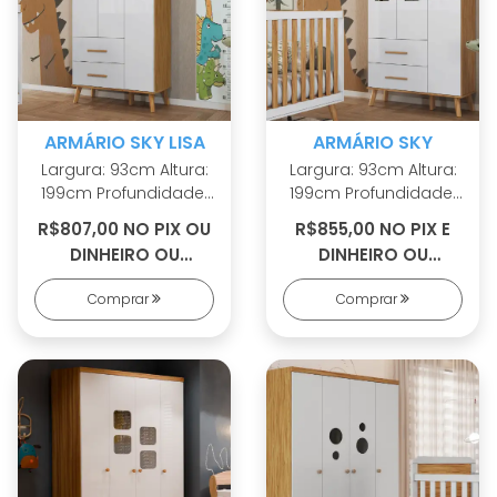
ARMÁRIO SKY LISA
ARMÁRIO SKY
Largura: 93cm Altura:
Largura: 93cm Altura:
199cm Profundidade:
199cm Profundidade:
42cm 100% MDF Linho
42cm 100% MDF Linho
R$807,00 NO PIX OU
R$855,00 NO PIX E
interno Cabideiros
interno Cabideiros
DINHEIRO OU
DINHEIRO OU
metálicos Sistema
metálicos Sistema
R$888,00 EM 8X S/
R$941,00 EM 9X S/
antitombamento
antitombamento
Comprar
Comprar
JUROS
JUROS
Corrediças
Corrediças
telescópicas
telescópicas Portas
Puxadores em MDF
com PETG cristal
Revestido Pés palito
Puxadores em MDF
em madeira maciça
Revestido Pés palito
em madeira maciça