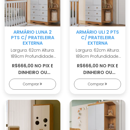
laterais em MDF
revestido
ARMÁRIO LUNA 2
ARMÁRIO ULI 2 PTS
PTS C/ PRATELEIRA
C/ PRATELEIRA
EXTERNA
EXTERNA
Largura: 62cm Altura:
Largura: 62cm Altura:
189cm Profundidade:
189cm Profundidade:
42cm 100% MDF
42cm 100% MDF
R$666,00 NO PIX E
R$666,00 NO PIX E
Cabideiro metálico
Cabideiro metálico
DINHEIRO OU
DINHEIRO OU
Puxadores em ABS 2
Puxadores em ABS 2
R$726,00 EM 7X S/
R$726,00 EM 7X S/
opções de rodapé
opções de rodapé
Comprar
Comprar
JUROS SEM
JUROS
Corrediças
Corrediças
COLCHÃO
telescópicas Portas
telescópicas Portas
com PETG cristal
com PETG cristal
Sistema
Sistema
antitombamento
antitombamento