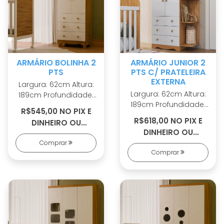
ARMÁRIO BOLINHA 2
ARMÁRIO JUNIOR 2
PTS
PTS C/ PRATELEIRA
EXTERNA
Largura: 62cm Altura:
Largura: 62cm Altura:
189cm Profundidade:
189cm Profundidade:
42cm 100% MDF
R$545,00 NO PIX E
42cm 100% MDF
Cabideiro metálico
R$618,00 NO PIX E
DINHEIRO OU
Cabideiro metálico
Puxadores em ABS 2
DINHEIRO OU
R$584,00 EM 5X S/
Puxadores em ABS 2
opções de rodapé
Comprar
R$668,00 EM 6X S/
JUROS
opções de rodapé
Corrediças
Comprar
JUROS
Corrediças
telescópicas Portas
telescópicas Sistema
com PETG cristal
antitombamento
Sistema
antitombamento