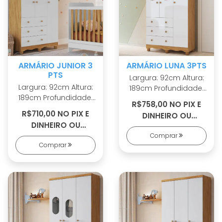
ARMÁRIO JUNIOR 3
ARMÁRIO LUNA 3PTS
PTS
Largura: 92cm Altura:
Largura: 92cm Altura:
189cm Profundidade:
189cm Profundidade:
42cm 100% MDF Pés
R$758,00 NO PIX E
42cm 100% MDF Pés
em ABS Cabideiro
R$710,00 NO PIX E
DINHEIRO OU
em ABS Cabideiro
metálico Puxadores
DINHEIRO OU
R$834,00 EM 8X S/
metálico Puxadores
em ABS 2 opções de
R$774,00 EM 7X S/
Comprar
JUROS
em ABS 2 opções de
rodapé Corrediças
Comprar
JUROS
rodapé Corrediças
telescópicas Portas
telescópicas Sistema
com PETG cristal
antitombamento
Sistema
antitombamento