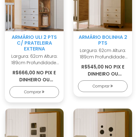
ARMÁRIO ULI 2 PTS
ARMÁRIO BOLINHA 2
C/ PRATELEIRA
PTS
EXTERNA
Largura: 62cm Altura:
Largura: 62cm Altura:
189cm Profundidade:
189cm Profundidade:
42cm 100% MDF
R$545,00 NO PIX E
42cm 100% MDF
Cabideiro metálico
R$666,00 NO PIX E
DINHEIRO OU
Cabideiro metálico
Puxadores em ABS 2
DINHEIRO OU
R$584,00 EM 5X S/
Puxadores em ABS 2
opções de rodapé
R$726,00 EM 7X S/
Comprar
JUROS
opções de rodapé
Corrediças
Comprar
JUROS
Corrediças
telescópicas Portas
telescópicas Portas
com PETG cristal
com PETG cristal
Sistema
Sistema
antitombamento
antitombamento