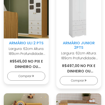
ARMÁRIO ULI 2 PTS
ARMÁRIO JUNIOR
2PTS
Largura: 62cm Altura:
Largura: 62cm Altura:
189cm Profundidade:
189cm Profundidade:
42cm 100% MDF
R$545,00 NO PIX E
42cm 100% MDF
Cabideiro metálico
R$497,00 NO PIX E
DINHEIRO OU
Cabideiro metálico
Puxadores em ABS 2
DINHEIRO OU
R$584,00 EM 5X S/
Puxadores em ABS 2
opções de rodapé
Comprar
R$532,00 EM 4X S/
JUROS
opções de rodapé
Corrediças
Comprar
JUROS
Corrediças
telescópicas Portas
telescópicas Sistema
com PETG cristal
antitombamento
Sistema
antitombamento