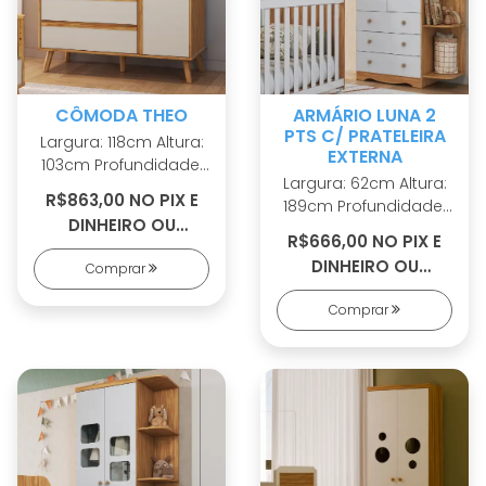
laterais em MDF
revestido
CÔMODA THEO
ARMÁRIO LUNA 2
PTS C/ PRATELEIRA
Largura: 118cm Altura:
EXTERNA
103cm Profundidade:
Largura: 62cm Altura:
50cm 100% MDF Linho
R$863,00 NO PIX E
189cm Profundidade:
interno Cabideiros
DINHEIRO OU
42cm 100% MDF
metálicos Corrediças
R$666,00 NO PIX E
R$950,00 EM 9X S/
Cabideiro metálico
telescópicas
DINHEIRO OU
Comprar
JUROS SEM
Puxadores em ABS 2
Dobradiças Slow
R$726,00 EM 7X S/
opções de rodapé
COLCHÃO
Motion Sistema
Comprar
JUROS SEM
Corrediças
antitombamento Pés
COLCHÃO
telescópicas Portas
palitos em madeira
com PETG cristal
maciça Puxadores
Sistema
em MDF revestido tipo
antitombamento
Cava