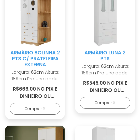
ARMÁRIO BOLINHA 2
ARMÁRIO LUNA 2
PTS C/ PRATELEIRA
PTS
EXTERNA
Largura: 62cm Altura:
Largura: 62cm Altura:
189cm Profundidade:
189cm Profundidade:
42cm 100% MDF
R$545,00 NO PIX E
42cm 100% MDF
Cabideiro metálico
R$666,00 NO PIX E
DINHEIRO OU
Cabideiro metálico
Puxadores em ABS 2
DINHEIRO OU
R$584,00 EM 5X S/
Puxadores em ABS 2
opções de rodapé
R$726,00 EM 7X S/
Comprar
JUROS
opções de rodapé
Corrediças
Comprar
JUROS
Corrediças
telescópicas Portas
telescópicas Portas
com PETG cristal
com PETG cristal
Sistema
Sistema
antitombamento
antitombamento