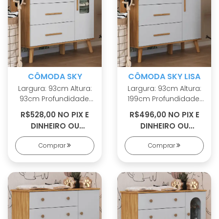
CÔMODA SKY
CÔMODA SKY LISA
Largura: 93cm Altura:
Largura: 93cm Altura:
93cm Profundidade:
199cm Profundidade:
42cm 100% MDF Linho
42cm 100% MDF Linho
R$528,00 NO PIX E
R$496,00 NO PIX E
interno Cabideiros
interno Cabideiros
DINHEIRO OU
DINHEIRO OU
metálicos Sistema
metálicos Sistema
R$565,00 EM 5X S/
R$530,00 EM 5X S/
antitombamento
antitombamento
Comprar
Comprar
JUROS
JUROS
Corrediças
Corrediças
telescópicas Portas
telescópicas
com PETG cristal
Puxadores em MDF
Puxadores em MDF
Revestido Pés palito
Revestido Pés palito
em madeira maciça
em madeira maciça