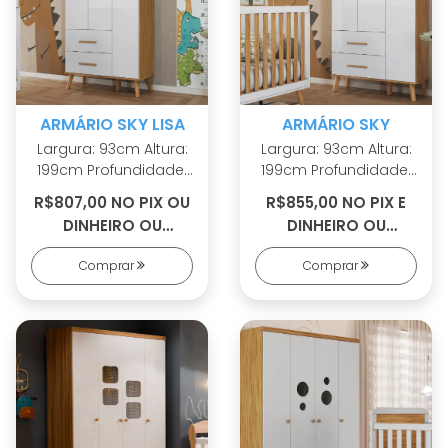
ARMÁRIO SKY LISA
ARMÁRIO SKY
Largura: 93cm Altura:
Largura: 93cm Altura:
199cm Profundidade:
199cm Profundidade:
42cm 100% MDF Linho
42cm 100% MDF Linho
R$807,00 NO PIX OU
R$855,00 NO PIX E
interno Cabideiros
interno Cabideiros
DINHEIRO OU
DINHEIRO OU
metálicos Sistema
metálicos Sistema
R$888,00 EM 8X S/
R$941,00 EM 9X S/
antitombamento
antitombamento
Comprar
Comprar
JUROS
JUROS
Corrediças
Corrediças
telescópicas
telescópicas Portas
Puxadores em MDF
com PETG cristal
Revestido Pés palito
Puxadores em MDF
em madeira maciça
Revestido Pés palito
em madeira maciça